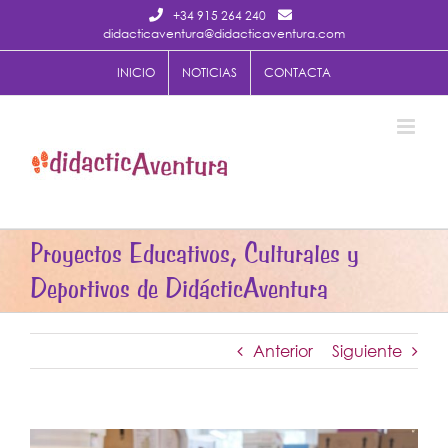
Saltar
+34 915 264 240
al
didacticaventura@didacticaventura.com
contenido
INICIO
NOTICIAS
CONTACTA
Proyectos Educativos, Culturales y
Deportivos de DidácticAventura
Anterior
Siguiente
Ver