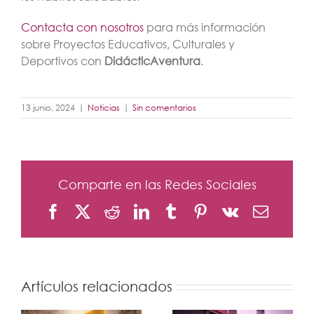
Contacta con nosotros
para más información
sobre Proyectos Educativos, Culturales y
Deportivos con
DidácticAventura
.
13 junio, 2024
|
Noticias
|
Sin comentarios
Comparte en las Redes Sociales
Facebook
X
Reddit
LinkedIn
Tumblr
Pinterest
Vk
Correo
electró
Artículos relacionados
Proyectos
Medioambient