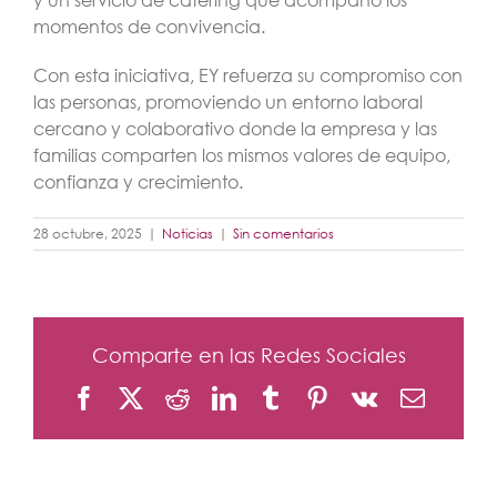
momentos de convivencia.
Con esta iniciativa, EY refuerza su compromiso con
las personas, promoviendo un entorno laboral
cercano y colaborativo donde la empresa y las
familias comparten los mismos valores de equipo,
confianza y crecimiento.
28 octubre, 2025
|
Noticias
|
Sin comentarios
Comparte en las Redes Sociales
Facebook
X
Reddit
LinkedIn
Tumblr
Pinterest
Vk
Correo
electró