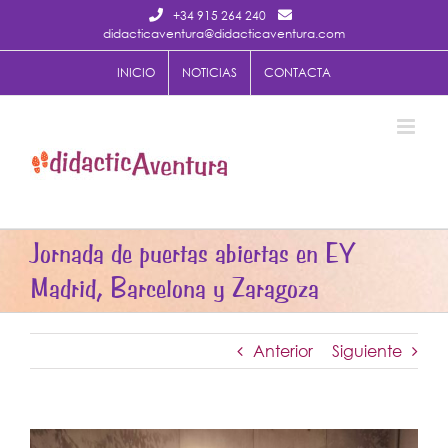
Saltar
+34 915 264 240
al
didacticaventura@didacticaventura.com
contenido
INICIO
NOTICIAS
CONTACTA
Jornada de puertas abiertas en EY
Madrid, Barcelona y Zaragoza
Anterior
Siguiente
Ver