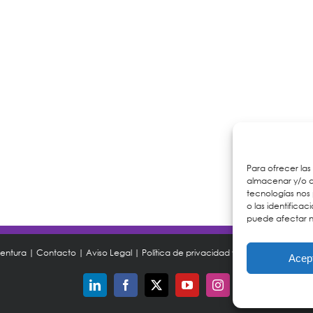
Para ofrecer las
almacenar y/o ac
tecnologías nos
o las identificac
puede afectar n
ventura |
Contacto
|
Aviso Legal
|
Política de privacidad y Protección de da
Acep
LinkedIn
Facebook
X
YouTube
Instagram