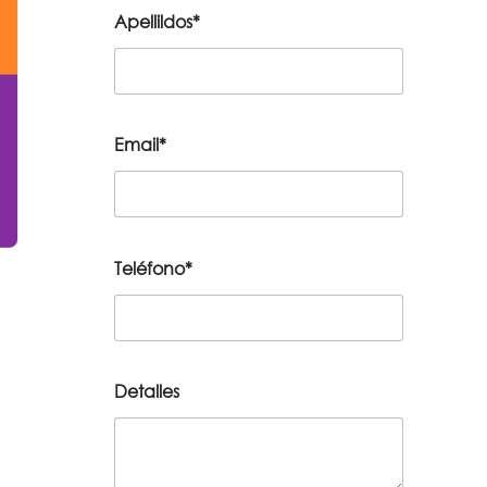
Apellildos*
Email*
Teléfono*
Detalles