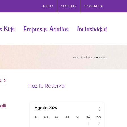
INICIO
NOTICIAS
CONTACTA
s Kids
Empresas Adultos
Inclusividad
Inicio
Fabrica de vidrio
e
Haz tu Reserva
llí
›
Agosto
2026
LU
MA
MI
JU
VI
SÁ
DO
1
2