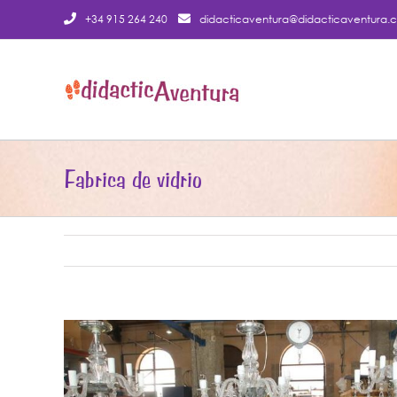
Saltar
+34 915 264 240
didacticaventura@didacticaventura.
al
contenido
Fabrica de vidrio