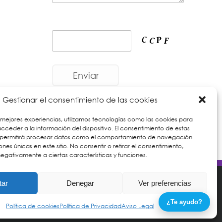
Gestionar el consentimiento de las cookies
*
Los museos cierran los lunes por lo que las
 mejores experiencias, utilizamos tecnologías como las cookies para
actividades culturales pueden verse
ceder a la información del dispositivo. El consentimiento de estas
afectadas.
 permitirá procesar datos como el comportamiento de navegación
iones únicas en este sitio. No consentir o retirar el consentimiento,
egativamente a ciertas características y funciones.
tos
|
Política de Cookies
tar
Denegar
Ver preferencias
¿Te ayudo?
Política de cookies
Política de Privacidad
Aviso Legal