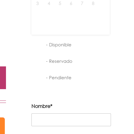
3
4
5
6
7
8
9
10
11
12
13
14
15
16
17
18
19
20
21
22
23
24
25
26
27
28
29
30
31
-
Disponible
-
Reservado
-
Pendiente
Nombre*