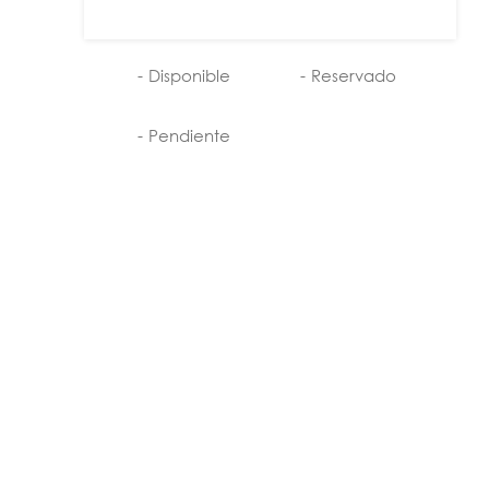
24
25
26
27
28
29
30
31
-
Disponible
-
Reservado
-
Pendiente