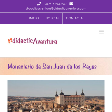
Saltar
+34 915 264 240
al
didacticaventura@didacticaventura.com
contenido
INICIO
NOTICIAS
CONTACTA
Monasterio de San Juan de los Reyes