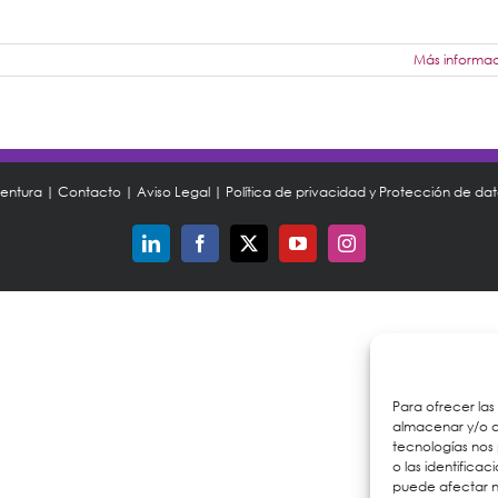
Más informa
ventura |
Contacto
|
Aviso Legal
|
Política de privacidad y Protección de da
LinkedIn
Facebook
X
YouTube
Instagram
Para ofrecer las
almacenar y/o ac
tecnologías nos
o las identificac
puede afectar n