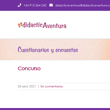
Saltar
+34 915 264 240
didacticaventura@didacticaventura.
al
contenido
Cuestionarios y encuestas
Concurso
28 abril, 2021
|
Sin comentarios