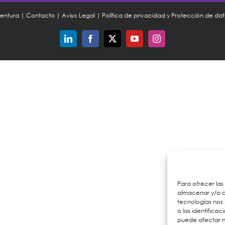
ventura |
Contacto
|
Aviso Legal
|
Política de privacidad y Protección de da
LinkedIn
Facebook
X
YouTube
Instagram
Para ofrecer las
almacenar y/o ac
tecnologías nos
o las identificac
puede afectar n