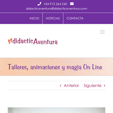
Saltar
+34 915 264 240
al
didacticaventura@didacticaventura.com
contenido
INICIO
NOTICIAS
CONTACTA
Talleres, animaciones y magia On Line
Anterior
Siguiente