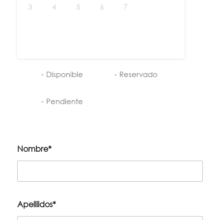
3
4
5
6
7
8
9
10
11
12
13
14
15
16
17
18
19
20
21
22
23
24
25
26
27
28
29
30
31
-
Disponible
-
Reservado
-
Pendiente
Nombre*
Apellildos*