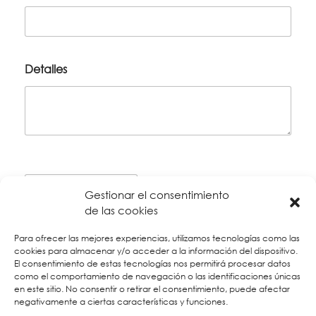
Detalles
Gestionar el consentimiento
de las cookies
Para ofrecer las mejores experiencias, utilizamos tecnologías como las
cookies para almacenar y/o acceder a la información del dispositivo.
El consentimiento de estas tecnologías nos permitirá procesar datos
como el comportamiento de navegación o las identificaciones únicas
*
Los museos cierran los lunes por lo que las actividades
en este sitio. No consentir o retirar el consentimiento, puede afectar
negativamente a ciertas características y funciones.
culturales pueden verse afectadas.