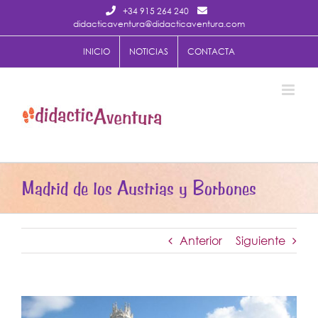
Saltar
+34 915 264 240
al
didacticaventura@didacticaventura.com
contenido
INICIO
NOTICIAS
CONTACTA
Madrid de los Austrias y Borbones
Anterior
Siguiente