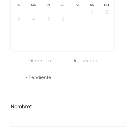
LU
MA
MI
JU
VI
SÁ
DO
1
2
3
4
5
6
7
8
9
10
11
12
13
14
15
16
17
18
19
20
21
22
23
24
25
26
27
28
29
30
31
-
Disponible
-
Reservado
-
Pendiente
Nombre*