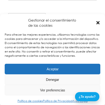
Gestionar el consentimiento
de las cookies
Para ofrecer las mejores experiencias, utilizamos tecnologías como las
cookies para almacenar y/o acceder a la información del dispositivo.
El consentimiento de estas tecnologías nos permitirá procesar datos
como el comportamiento de navegación o las identificaciones únicas
*
Los museos cierran los lunes por lo que las actividades
en este sitio. No consentir o retirar el consentimiento, puede afectar
negativamente a ciertas características y funciones.
culturales pueden verse afectadas.
Aceptar
Copyright © Didácticaventura |
Contacto
|
Aviso Legal
|
Política
Denegar
de privacidad y Protección de datos
|
Política de Cookies
Ver preferencias
¿Te ayudo?
LinkedIn
Facebook
X
YouTube
Instagram
Política de cookies
Política de Privacidad
Aviso Legal