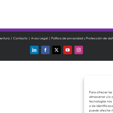
ventura |
Contacto
|
Aviso Legal
|
Política de privacidad y Protección de da
LinkedIn
Facebook
X
YouTube
Instagram
Para ofrecer las
almacenar y/o ac
tecnologías nos
o las identificac
puede afectar n