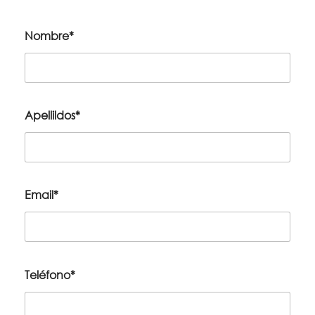
Nombre*
Apellildos*
Email*
Teléfono*