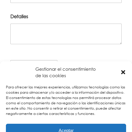
Detalles
Gestionar el consentimiento
de las cookies
Para ofrecer las mejores experiencias, utilizamos tecnologías como las
cookies para almacenar y/o acceder a la información del dispositivo.
El consentimiento de estas tecnologías nos permitirá procesar datos
como el comportamiento de navegación o las identificaciones únicas
*
Los museos cierran los lunes por lo que las actividades
en este sitio. No consentir o retirar el consentimiento, puede afectar
negativamente a ciertas características y funciones.
culturales pueden verse afectadas.
Aceptar