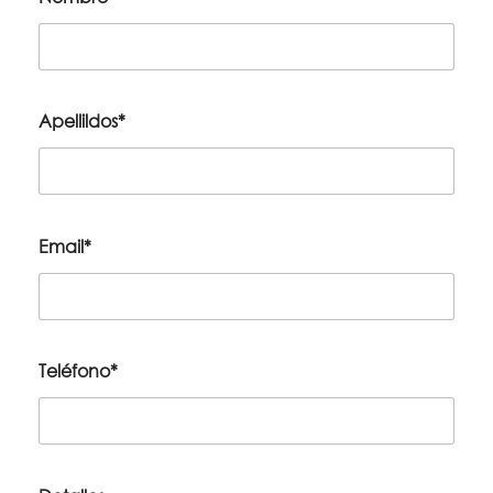
Apellildos*
Email*
Teléfono*