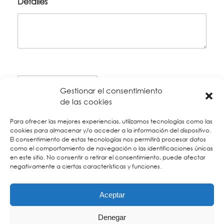
Detalles
Gestionar el consentimiento
de las cookies
Para ofrecer las mejores experiencias, utilizamos tecnologías como las
cookies para almacenar y/o acceder a la información del dispositivo.
El consentimiento de estas tecnologías nos permitirá procesar datos
como el comportamiento de navegación o las identificaciones únicas
*
Los museos cierran los lunes por lo que las actividades
en este sitio. No consentir o retirar el consentimiento, puede afectar
negativamente a ciertas características y funciones.
culturales pueden verse afectadas.
Aceptar
Copyright © Didácticaventura |
Contacto
|
Aviso Legal
|
Política
Denegar
de privacidad y Protección de datos
|
Política de Cookies