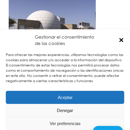
Gestionar el consentimiento
de las cookies
Para ofrecer las mejores experiencias, utilizamos tecnologías como las
Excursión realizada para 58 alumnos de 3º de
cookies para almacenar y/o acceder a la información del dispositivo.
El consentimiento de estas tecnologías nos permitirá procesar datos
primaria del colegio Atalaya en la disfrutamos de
como el comportamiento de navegación o las identificaciones únicas
la exposición y el audiovisual del Planetario.
en este sitio. No consentir o retirar el consentimiento, puede afectar
negativamente a ciertas características y funciones.
Aceptar
Copyright © Didácticaventura |
Contacto
|
Aviso Legal
|
Política
Denegar
de privacidad y Protección de datos
|
Política de Cookies
Ver preferencias