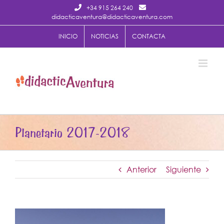
Saltar
+34 915 264 240
al
didacticaventura@didacticaventura.com
contenido
INICIO
NOTICIAS
CONTACTA
Planetario 2017-2018
Anterior
Siguiente