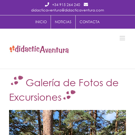
Saltar
+34 915 264 240
al
didacticaventura@didacticaventura.com
contenido
INICIO
NOTICIAS
CONTACTA
Galería de Fotos de
Excursiones